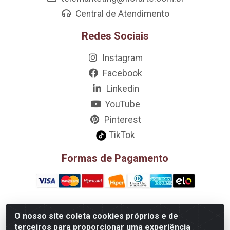
Central de Atendimento
Redes Sociais
Instagram
Facebook
Linkedin
YouTube
Pinterest
TikTok
Formas de Pagamento
O nosso site coleta cookies próprios e de
D&A Decoração e Ambientação LTDA - Rua Riachão, 807 –
terceiros para proporcionar uma experiência