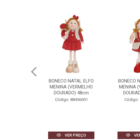
NATAL ELFO
BONECO NATAL ELFO
BONECO N
(VERMELHO
MENINA (VERMELHO
MENINO 
DO) 48cm
DOURADO) 42cm
DOURAD
 88456001
Código: 88459001
Código:
R PREÇO
VER PREÇO
VE