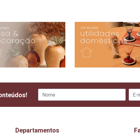
onteúdos!
Departamentos
F