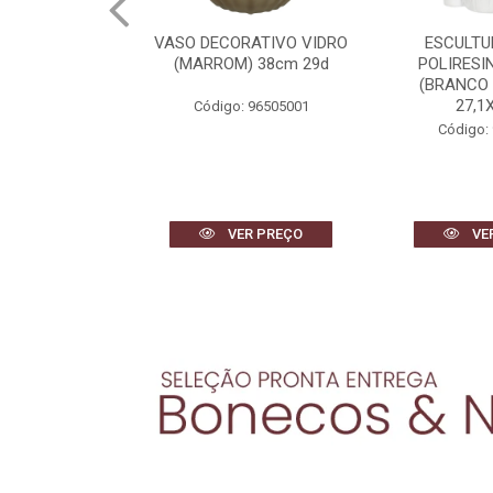
RATIVO VIDRO
ESCULTURA DECOR
VASO DECOR
) 38cm 29d
POLIRESINA MULHER
(BRANCO) 
(BRANCO DOURADO)
27,1X18,1...
 96505001
Código:
Código: 96663001
R PREÇO
VER PREÇO
VE