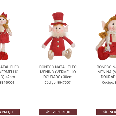
ATAL ELFO
BONECO NATAL ELFO
BONECO NATA
(VERMELHO
MENINA (VERMELHO
(VERMELHO
O) 30cm
DOURADO) 24cm
38
 88476001
Código: 88477001
Código: 
R PREÇO
VER PREÇO
VER