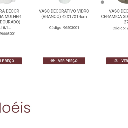
ATIVO VIDRO
VASO DECORATIVO
QUADRO DEC
42X17X14cm
CERAMICA 3D (BEGE) 26cm
(BRANCO 
27d
80X60
 96503001
Código: 96881001
Código: 
R PREÇO
VER PREÇO
VER