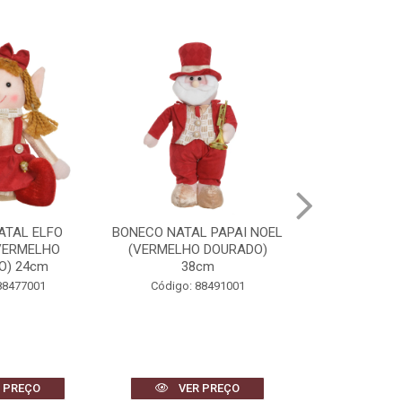
L PAPAI NOEL
BONECO DE NEVE NATAL
BONECA DE 
 DOURADO)
(VERMELHO DOURADO)
(VERMELHO
cm
40cm
34
88491001
Código: 88493001
Código: 
 PREÇO
VER PREÇO
VER