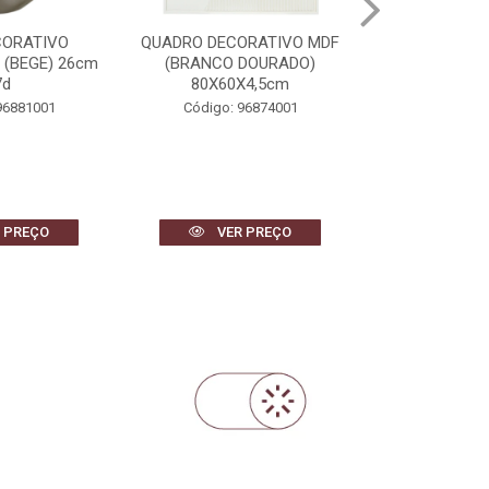
ORATIVO MDF
CACHEPOT DECORATVIO
BANDEJA DEC
DOURADO)
CIMENTO FOLHAS (BEGE)
REVESTIMENT
X4,5cm
23,5cm 26d
DOURADO) 
96874001
Código: 97024001
Código: 
 PREÇO
VER PREÇO
VER