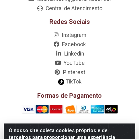
Central de Atendimento
Redes Sociais
Instagram
Facebook
Linkedin
YouTube
Pinterest
TikTok
Formas de Pagamento
O nosso site coleta cookies próprios e de
D&A Decoração e Ambientação LTDA - Rua Riachão, 807 –
terceiros para proporcionar uma experiência