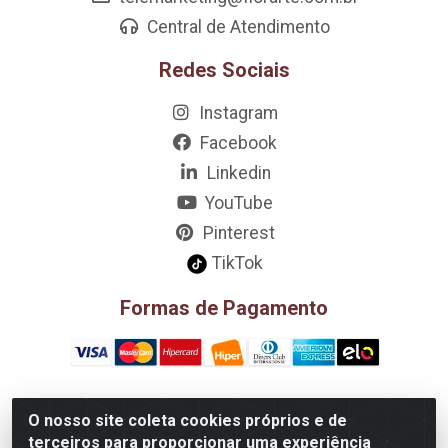
Central de Atendimento
Redes Sociais
Instagram
Facebook
Linkedin
YouTube
Pinterest
TikTok
Formas de Pagamento
O nosso site coleta cookies próprios e de
D&A Decoração e Ambientação LTDA - Rua Riachão, 807 –
terceiros para proporcionar uma experiência