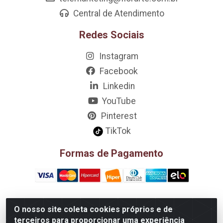
Central de Atendimento
Redes Sociais
Instagram
Facebook
Linkedin
YouTube
Pinterest
TikTok
Formas de Pagamento
O nosso site coleta cookies próprios e de
D&A Decoração e Ambientação LTDA - Rua Riachão, 807 –
terceiros para proporcionar uma experiência