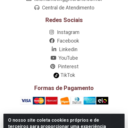
Central de Atendimento
Redes Sociais
Instagram
Facebook
Linkedin
YouTube
Pinterest
TikTok
Formas de Pagamento
O nosso site coleta cookies próprios e de
D&A Decoração e Ambientação LTDA - Rua Riachão, 807 –
terceiros para proporcionar uma experiência