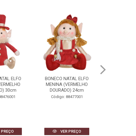
ATAL ELFO
BONECO NATAL PAPAI NOEL
BONECO DE 
VERMELHO
(VERMELHO DOURADO)
(VERMELHO
O) 24cm
38cm
40
88477001
Código: 88491001
Código: 
 PREÇO
VER PREÇO
VER