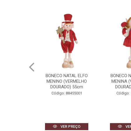
NATAL ELFO
BONECO NATAL ELFO
BONECO N
(VERMELHO
MENINA (VERMELHO
MENINA 
DO) 55cm
DOURADO) 48cm
DOURAD
 88455001
Código: 88456001
Código:
R PREÇO
VER PREÇO
VE