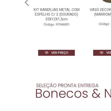
AS METAL COM
VASO DECORATIVO VIDRO
ESCULTU
 2 (DOURADO)
(MARROM) 38cm 29d
POLIRESI
2X1,5cm
(BRANCO
27,1X
Código: 96505001
 97046001
Código:
R PREÇO
VER PREÇO
VE