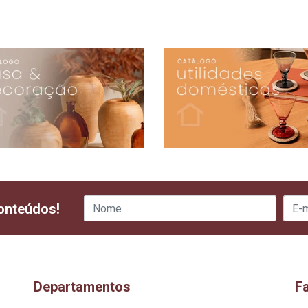
onteúdos!
Departamentos
F