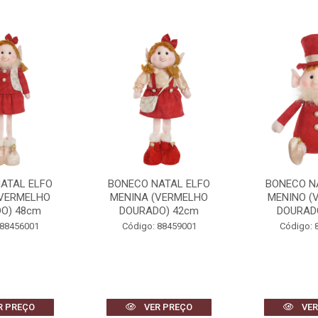
ATAL ELFO
BONECO NATAL ELFO
BONECO N
(VERMELHO
MENINO (VERMELHO
MENINA (
O) 42cm
DOURADO) 30cm
DOURAD
 88459001
Código: 88476001
Código: 
R PREÇO
VER PREÇO
VER