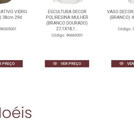
RA DECOR
VASO DECORATIVO VIDRO
VASO DE
NA MULHER
(BRANCO) 42X17X14cm
CERAMICA 3D
 DOURADO)
2
18,1...
Código: 96503001
Código: 
 96663001
R PREÇO
VER PREÇO
VER