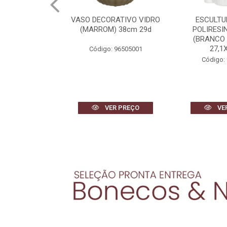
AS METAL COM
VASO DECORATIVO VIDRO
ESCULTU
 2 (DOURADO)
(MARROM) 38cm 29d
POLIRESI
2X1,5cm
(BRANCO
27,1X
Código: 96505001
 97046001
Código:
R PREÇO
VER PREÇO
VE