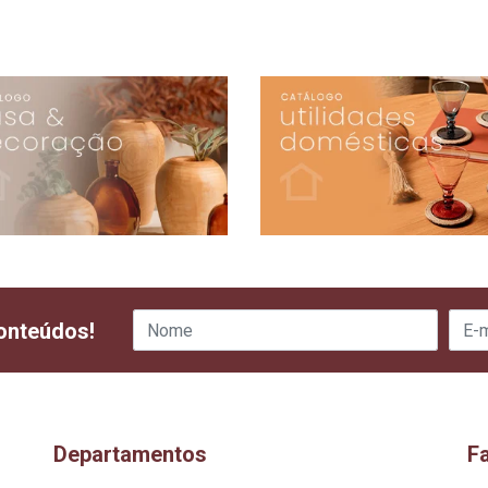
onteúdos!
Departamentos
F