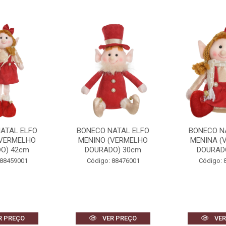
ATAL ELFO
BONECO NATAL ELFO
BONECO N
(VERMELHO
MENINO (VERMELHO
MENINA (
O) 42cm
DOURADO) 30cm
DOURAD
 88459001
Código: 88476001
Código: 
R PREÇO
VER PREÇO
VER