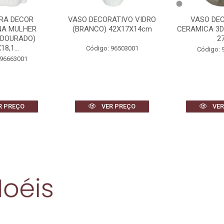
RA DECOR
VASO DECORATIVO VIDRO
VASO DE
NA MULHER
(BRANCO) 42X17X14cm
CERAMICA 3D
 DOURADO)
2
18,1...
Código: 96503001
Código: 
 96663001
R PREÇO
VER PREÇO
VER