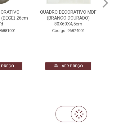
CORATIVO
QUADRO DECORATIVO MDF
CACHEPOT D
 (BEGE) 26cm
(BRANCO DOURADO)
CIMENTO FOL
7d
80X60X4,5cm
23,5c
96881001
Código: 96874001
Código: 
 PREÇO
VER PREÇO
VER