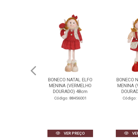
NATAL ELFO
BONECO NATAL ELFO
BONECO N
(VERMELHO
MENINA (VERMELHO
MENINA 
DO) 55cm
DOURADO) 48cm
DOURAD
 88455001
Código: 88456001
Código:
R PREÇO
VER PREÇO
VE