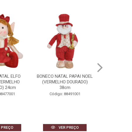
ATAL ELFO
BONECO NATAL PAPAI NOEL
BONECO DE 
VERMELHO
(VERMELHO DOURADO)
(VERMELHO
O) 24cm
38cm
40
88477001
Código: 88491001
Código: 
 PREÇO
VER PREÇO
VER