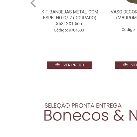
AS METAL COM
VASO DECORATIVO VIDRO
ESCULTU
 2 (DOURADO)
(MARROM) 38cm 29d
POLIRESI
2X1,5cm
(BRANCO
27,1X
Código: 96505001
 97046001
Código:
R PREÇO
VER PREÇO
VE