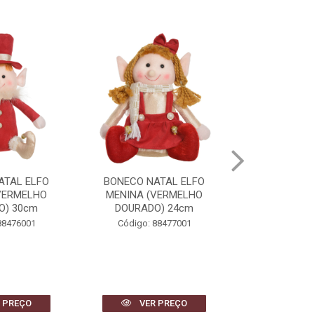
ATAL ELFO
BONECO NATAL ELFO
BONECO NATAL
VERMELHO
MENINA (VERMELHO
(VERMELHO
O) 30cm
DOURADO) 24cm
38
88476001
Código: 88477001
Código: 
 PREÇO
VER PREÇO
VER