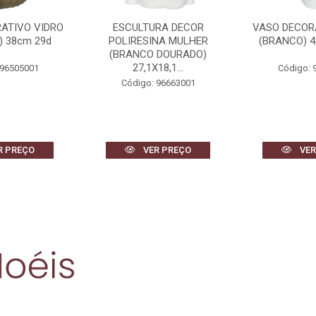
RA DECOR
VASO DECORATIVO VIDRO
VASO DE
NA MULHER
(BRANCO) 42X17X14cm
CERAMICA 3D
 DOURADO)
2
18,1...
Código: 96503001
Código: 
 96663001
R PREÇO
VER PREÇO
VER