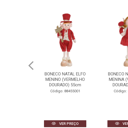
OEL NATAL
BONECO NATAL ELFO
BONECO N
C/MOV E SOM
MENINO (VERMELHO
MENINA 
BRANCO) 33cm
DOURADO) 55cm
DOURAD
 87065001
Código: 88455001
Código:
R PREÇO
VER PREÇO
VE