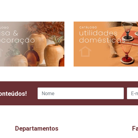
onteúdos!
Departamentos
F