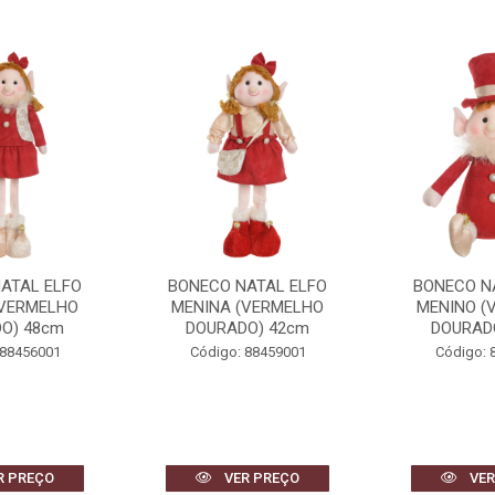
ATAL ELFO
BONECO NATAL ELFO
BONECO N
(VERMELHO
MENINA (VERMELHO
MENINO (
O) 48cm
DOURADO) 42cm
DOURAD
 88456001
Código: 88459001
Código: 
R PREÇO
VER PREÇO
VER