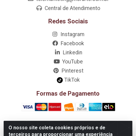
Central de Atendimento
Redes Sociais
Instagram
Facebook
Linkedin
YouTube
Pinterest
TikTok
Formas de Pagamento
O nosso site coleta cookies próprios e de
D&A Decoração e Ambientação LTDA - Rua Riachão, 807 –
terceiros para proporcionar uma experiência