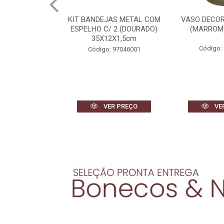
AS METAL COM
VASO DECORATIVO VIDRO
ESCULTU
 2 (DOURADO)
(MARROM) 38cm 29d
POLIRESI
2X1,5cm
(BRANCO
27,1X
Código: 96505001
 97046001
Código:
R PREÇO
VER PREÇO
VE