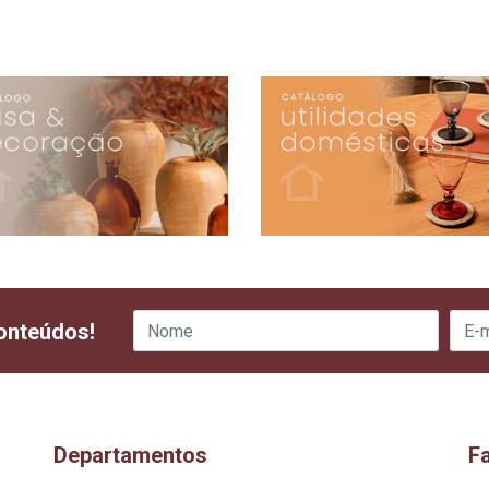
onteúdos!
Departamentos
F