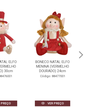
ATAL ELFO
BONECO NATAL PAPAI NOEL
BONECO DE 
VERMELHO
(VERMELHO DOURADO)
(VERMELHO
O) 24cm
38cm
40
88477001
Código: 88491001
Código: 
 PREÇO
VER PREÇO
VER