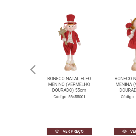
NATAL ELFO
BONECO NATAL ELFO
BONECO N
(VERMELHO
MENINA (VERMELHO
MENINA 
DO) 55cm
DOURADO) 48cm
DOURAD
 88455001
Código: 88456001
Código:
R PREÇO
VER PREÇO
VE