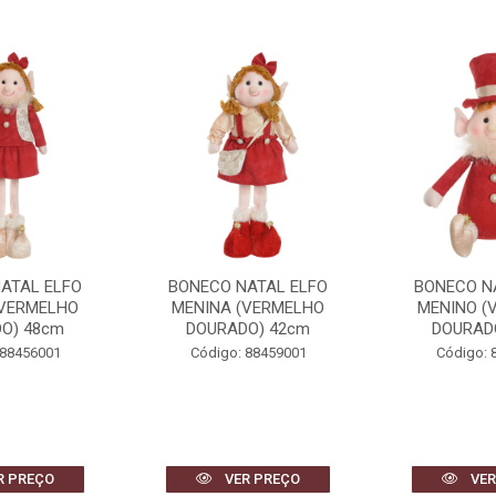
ATAL ELFO
BONECO NATAL ELFO
BONECO N
(VERMELHO
MENINO (VERMELHO
MENINA (
O) 42cm
DOURADO) 30cm
DOURAD
 88459001
Código: 88476001
Código: 
R PREÇO
VER PREÇO
VER