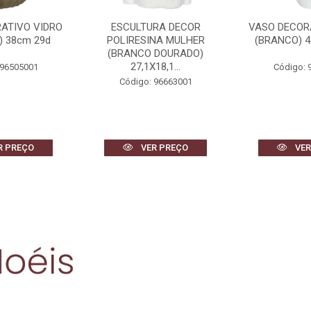
RA DECOR
VASO DECORATIVO VIDRO
VASO DE
NA MULHER
(BRANCO) 42X17X14cm
CERAMICA 3D
 DOURADO)
2
18,1...
Código: 96503001
Código: 
 96663001
R PREÇO
VER PREÇO
VER