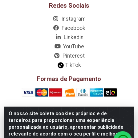
Redes Sociais
Instagram
Facebook
Linkedin
YouTube
Pinterest
TikTok
Formas de Pagamento
O nosso site coleta cookies próprios e de
D&A Decoração e Ambientação LTDA - Rua Riachão, 807 –
terceiros para proporcionar uma experiência
3A, 4A, 5A, 12A, 14A - Muribeca, Jaboatão dos
personalizada ao usuário, apresentar publicidade
Guararapes/PE - CEP 54.355-057 - CNPJ 08.749.430/0002-01
relevante de acordo com o seu perfil e melhorar a