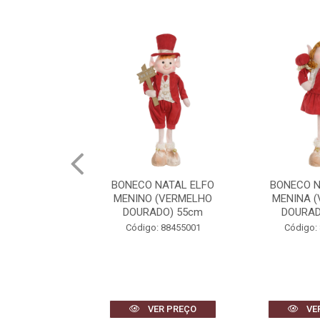
OEL NATAL
BONECO NATAL ELFO
BONECO N
C/MOV E SOM
MENINO (VERMELHO
MENINA 
BRANCO) 33cm
DOURADO) 55cm
DOURAD
 87065001
Código: 88455001
Código:
R PREÇO
VER PREÇO
VE