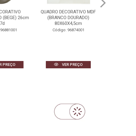
CORATIVO
QUADRO DECORATIVO MDF
CACHEPOT D
 (BEGE) 26cm
(BRANCO DOURADO)
CIMENTO FOL
7d
80X60X4,5cm
23,5c
96881001
Código: 96874001
Código: 
 PREÇO
VER PREÇO
VER