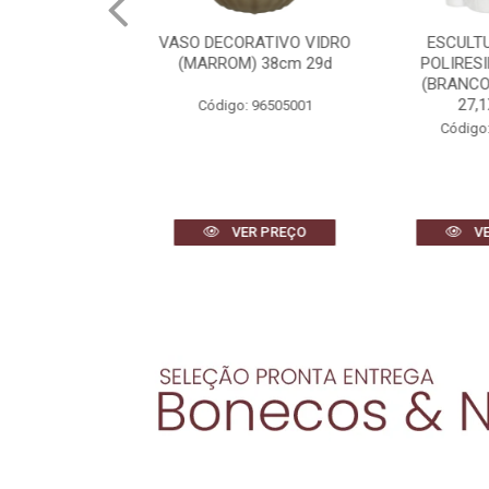
AS METAL COM
VASO DECORATIVO VIDRO
ESCULTU
 2 (DOURADO)
(MARROM) 38cm 29d
POLIRESI
2X1,5cm
(BRANCO
27,1X
Código: 96505001
 97046001
Código:
R PREÇO
VER PREÇO
VE