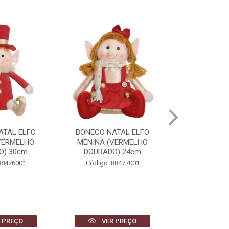
ATAL ELFO
BONECO NATAL ELFO
BONECO NATAL
VERMELHO
MENINA (VERMELHO
(VERMELHO
O) 30cm
DOURADO) 24cm
38
88476001
Código: 88477001
Código: 
 PREÇO
VER PREÇO
VER