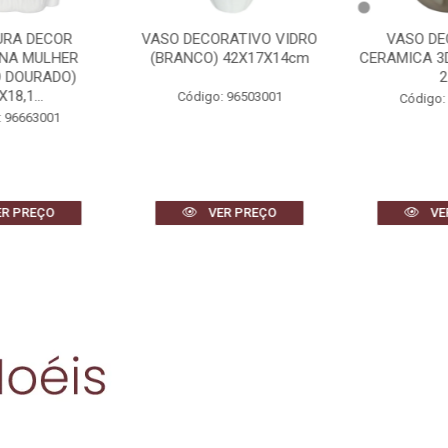
RA DECOR
VASO DECORATIVO VIDRO
VASO DE
NA MULHER
(BRANCO) 42X17X14cm
CERAMICA 3D
 DOURADO)
2
18,1...
Código: 96503001
Código: 
 96663001
R PREÇO
VER PREÇO
VER