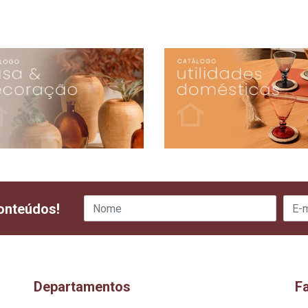
onteúdos!
Departamentos
F