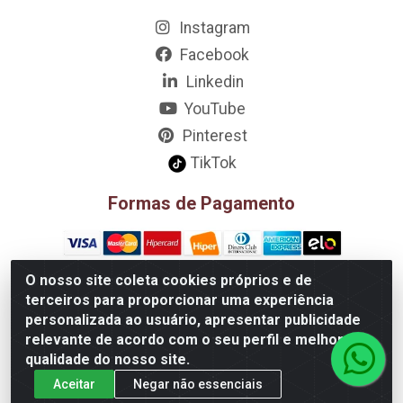
Instagram
Facebook
Linkedin
YouTube
Pinterest
TikTok
Formas de Pagamento
O nosso site coleta cookies próprios e de
terceiros para proporcionar uma experiência
D&A Decoração e Ambientação LTDA - Rua Riachão, 807 –
personalizada ao usuário, apresentar publicidade
3A, 4A, 5A, 12A, 14A - Muribeca, Jaboatão dos
relevante de acordo com o seu perfil e melhorar a
Guararapes/PE - CEP 54.355-057 - CNPJ 08.749.430/0002-01
qualidade do nosso site.
Aceitar
Negar não essenciais