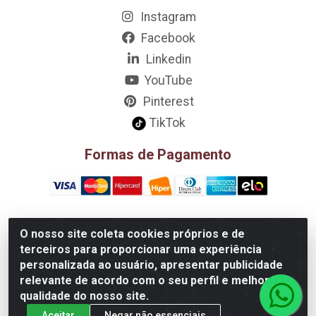
Instagram
Facebook
Linkedin
YouTube
Pinterest
TikTok
Formas de Pagamento
O nosso site coleta cookies próprios e de
D&A Decoração e Ambientação LTDA - Rua Riachão, 807 –
terceiros para proporcionar uma experiência
3A, 4A, 5A, 12A, 14A - Muribeca, Jaboatão dos
personalizada ao usuário, apresentar publicidade
Guararapes/PE - CEP 54.355-057 - CNPJ 08.749.430/0002-01
relevante de acordo com o seu perfil e melhorar a
qualidade do nosso site.
Aceitar
Negar não essenciais