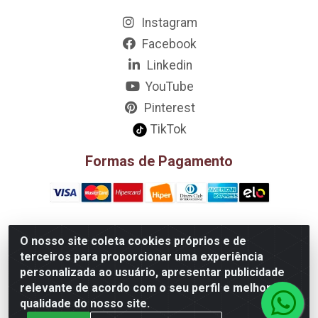
Instagram
Facebook
Linkedin
YouTube
Pinterest
TikTok
Formas de Pagamento
O nosso site coleta cookies próprios e de
D&A Decoração e Ambientação LTDA - Rua Riachão, 807 –
terceiros para proporcionar uma experiência
3A, 4A, 5A, 12A, 14A - Muribeca, Jaboatão dos
personalizada ao usuário, apresentar publicidade
Guararapes/PE - CEP 54.355-057 - CNPJ 08.749.430/0002-01
relevante de acordo com o seu perfil e melhorar a
qualidade do nosso site.