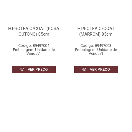
H.PROTEA C/COAT (ROSA
H.PROTEA C/COAT
OUTONO) 85cm
(MARROM) 85cm
Código: 89497004
Código: 89497003
Embalagem: Unidade de
Embalagem: Unidade de
Venda\1
Venda\1
VER PREÇO
VER PREÇO