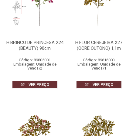
H.BRINCO DE PRINCESA X24
H.FLOR CEREJEIRA X27
(BEAUTY) 90cm
(OCRE OUTONO) 1,1m
Código: 89805001
Código: 89616003
Embalagem: Unidade de
Embalagem: Unidade de
Venda\2
Venda\1
VER PREÇO
VER PREÇO