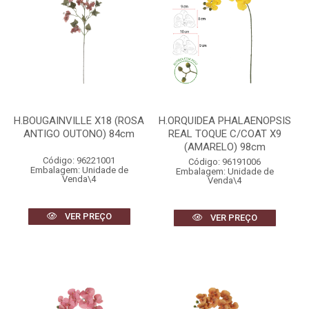
H.BOUGAINVILLE X18 (ROSA
H.ORQUIDEA PHALAENOPSIS
ANTIGO OUTONO) 84cm
REAL TOQUE C/COAT X9
(AMARELO) 98cm
Código: 96221001
Código: 96191006
Embalagem: Unidade de
Embalagem: Unidade de
Venda\4
Venda\4
VER PREÇO
VER PREÇO