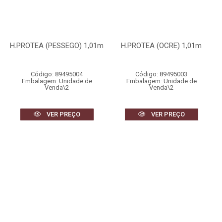
H.PROTEA (PESSEGO) 1,01m
H.PROTEA (OCRE) 1,01m
Código: 89495004
Código: 89495003
Embalagem: Unidade de
Embalagem: Unidade de
Venda\2
Venda\2
VER PREÇO
VER PREÇO