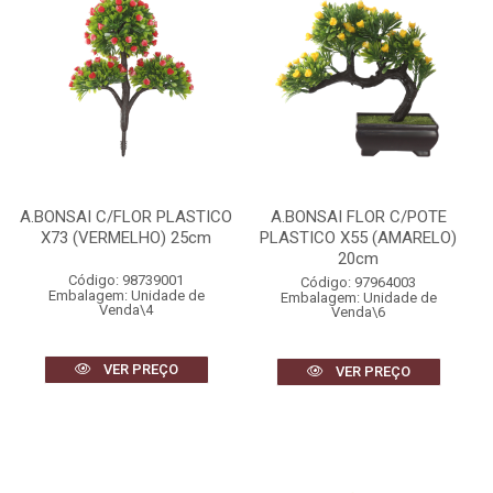
A.BONSAI C/FLOR PLASTICO
A.BONSAI FLOR C/POTE
X73 (VERMELHO) 25cm
PLASTICO X55 (AMARELO)
20cm
Código: 98739001
Código: 97964003
Embalagem: Unidade de
Embalagem: Unidade de
Venda\4
Venda\6
VER PREÇO
VER PREÇO