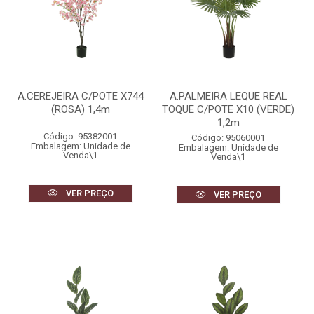
A.CEREJEIRA C/POTE X744
A.PALMEIRA LEQUE REAL
(ROSA) 1,4m
TOQUE C/POTE X10 (VERDE)
1,2m
Código: 95382001
Código: 95060001
Embalagem: Unidade de
Embalagem: Unidade de
Venda\1
Venda\1
VER PREÇO
VER PREÇO