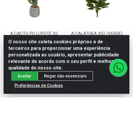
A.CACTO PU C/POTE X2
A.CALATHEA X51 (VERDE)
(CREME AMARELO) 83cm
1,38m
O nosso site coleta cookies próprios e de
terceiros para proporcionar uma experiência
Código: 89494001
Código: 88471002
personalizada ao usuário, apresentar publicidade
Embalagem: Unidade de
Embalagem: Unidade de
Venda\1
Venda\1
relevante de acordo com o seu perfil e melhorar a
qualidade do nosso site.
VER PREÇO
VER PREÇO
Aceitar
Negar não essenciais
Preferências de Cookies