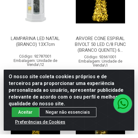
LAMPARINA LED NATAL
ARVORE CONE ESPIRAL
(BRANCO) 13X7cm
BIVOLT 50 LED C/8 FUNC
(BRANCO QUENTE) 6...
Código: 92787001
Código: 92661001
Embalagem: Unidade de
Embalagem: Unidade de
Venda\12
Venda\1
O nosso site coleta cookies próprios e de
VER PREÇO
VER PREÇO
terceiros para proporcionar uma experiência
personalizada ao usuário, apresentar publicidade
relevante de acordo com o seu perfil e melhorar a
qualidade do nosso site.
Aceitar
Negar não essenciais
Preferências de Cookies