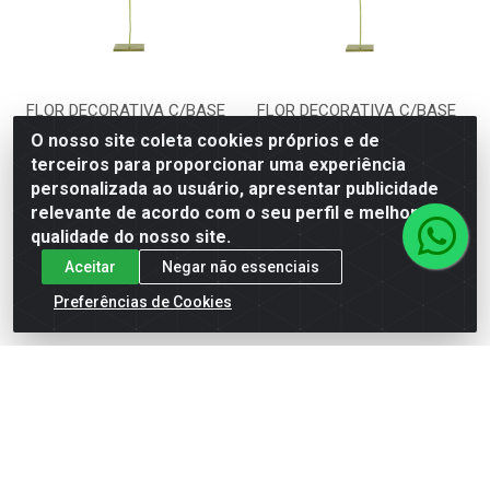
FLOR DECORATIVA C/BASE
FLOR DECORATIVA C/BASE
(AMARELO) 1,01m
(ROSA) 1,01m 35d
O nosso site coleta cookies próprios e de
terceiros para proporcionar uma experiência
Código: 74562001
Código: 74511001
personalizada ao usuário, apresentar publicidade
Embalagem: Unidade de
Embalagem: Unidade de
Venda\2
Venda\2
relevante de acordo com o seu perfil e melhorar a
qualidade do nosso site.
VER PREÇO
VER PREÇO
Aceitar
Negar não essenciais
Preferências de Cookies