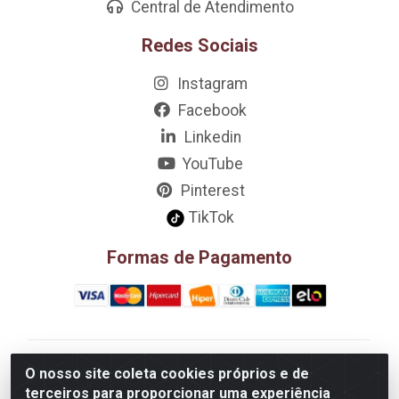
Central de Atendimento
Redes Sociais
Instagram
Facebook
Linkedin
YouTube
Pinterest
TikTok
Formas de Pagamento
D&A Decoração e Ambientação LTDA - Rua Riachão,
O nosso site coleta cookies próprios e de
807 – 3A, 4A, 5A, 12A, 14A - Muribeca, Jaboatão dos
terceiros para proporcionar uma experiência