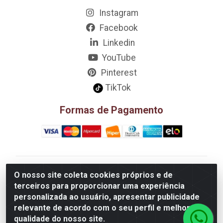
Instagram
Facebook
Linkedin
YouTube
Pinterest
TikTok
Formas de Pagamento
D&A Decoração e Ambientação LTDA - Rua Riachão,
O nosso site coleta cookies próprios e de
807 – 3A, 4A, 5A, 12A, 14A - Muribeca, Jaboatão dos
terceiros para proporcionar uma experiência
Guararapes/PE - CEP 54.355-057 - CNPJ
personalizada ao usuário, apresentar publicidade
08.749.430/0002-01
relevante de acordo com o seu perfil e melhorar a
qualidade do nosso site.