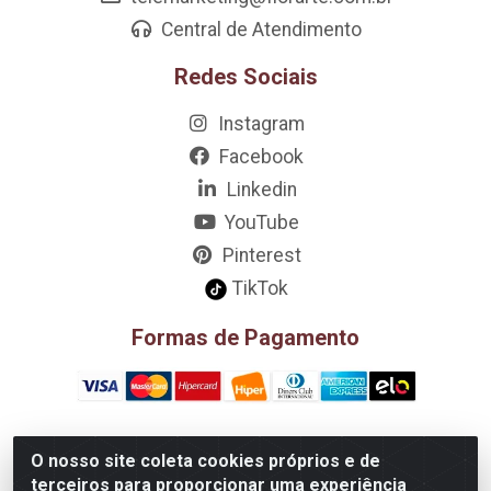
Central de Atendimento
Redes Sociais
Instagram
Facebook
Linkedin
YouTube
Pinterest
TikTok
Formas de Pagamento
O nosso site coleta cookies próprios e de
D&A Decoração e Ambientação LTDA - Rua Riachão, 807 –
terceiros para proporcionar uma experiência