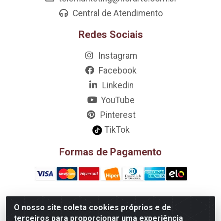
Central de Atendimento
Redes Sociais
Instagram
Facebook
Linkedin
YouTube
Pinterest
TikTok
Formas de Pagamento
O nosso site coleta cookies próprios e de
D&A Decoração e Ambientação LTDA - Rua Riachão, 807 –
terceiros para proporcionar uma experiência