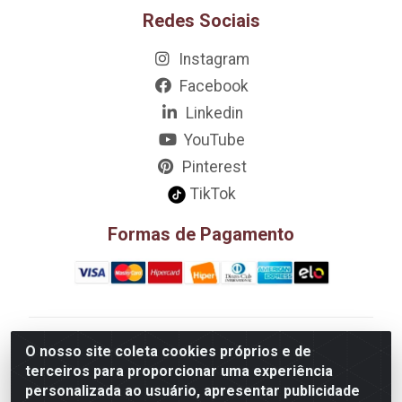
Redes Sociais
Instagram
Facebook
Linkedin
YouTube
Pinterest
TikTok
Formas de Pagamento
D&A Decoração e Ambientação LTDA - Rua Riachão,
O nosso site coleta cookies próprios e de
807 – 3A, 4A, 5A, 12A, 14A - Muribeca, Jaboatão dos
terceiros para proporcionar uma experiência
Guararapes/PE - CEP 54.355-057 - CNPJ
personalizada ao usuário, apresentar publicidade
08.749.430/0002-01