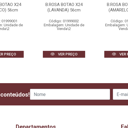
 BOTAO X24
B.ROSA BOTAO X24
B.ROSA BO
CO) 56cm
(LAVANDA) 56cm
(AMARELO
: 01999001
Código: 01999002
Código: 0
: Unidade de
Embalagem: Unidade de
Embalagem: 
nda\2
Venda\2
Vend
ER PREÇO
VER PREÇO
VER 
 conteúdos!
Departamentos
Fa