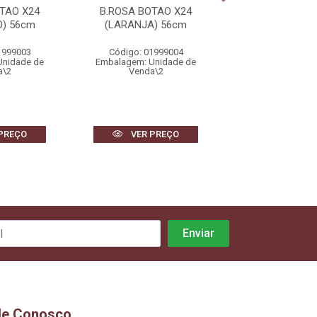
TAO X24
B.ROSA BOTAO X24
B.ROSA BOTA
) 56cm
(LARANJA) 56cm
(VERMELHO)
1999003
Código: 01999004
Código: 0199
Unidade de
Embalagem: Unidade de
Embalagem: Uni
a\2
Venda\2
Venda\2
PREÇO
VER PREÇO
VER PR
le Conosco