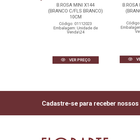
SA BOTAO X24
B.ROSA MINI X144
B.ROSA
MELHO) 56cm
(BRANCO C/FLS BRANCO)
(BRAN
10CM
igo: 01999005
Código
Código: 01112023
gem: Unidade de
Embalagem
Embalagem: Unidade de
Venda\2
Ve
Venda\24
VER PREÇO
V
VER PREÇO
Cadastre-se para receber nossos