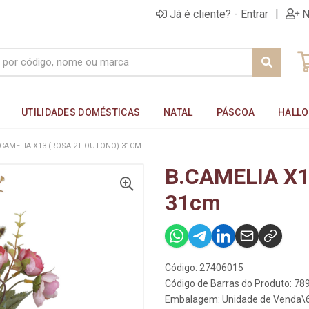
|
Já é cliente? - Entrar
N
UTILIDADES DOMÉSTICAS
NATAL
PÁSCOA
HALL
.CAMELIA X13 (ROSA 2T OUTONO) 31CM
B.CAMELIA X1
31cm
Código: 27406015
Código de Barras do Produto: 7
Embalagem: Unidade de Venda\