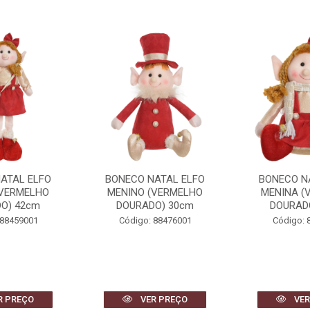
ATAL ELFO
BONECO NATAL ELFO
BONECO N
(VERMELHO
MENINO (VERMELHO
MENINA (
O) 42cm
DOURADO) 30cm
DOURAD
 88459001
Código: 88476001
Código: 
R PREÇO
VER PREÇO
VER