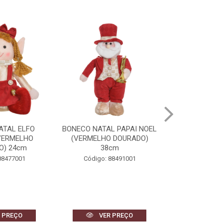
ATAL ELFO
BONECO NATAL PAPAI NOEL
BONECO DE 
VERMELHO
(VERMELHO DOURADO)
(VERMELHO
O) 24cm
38cm
40
88477001
Código: 88491001
Código: 
 PREÇO
VER PREÇO
VER