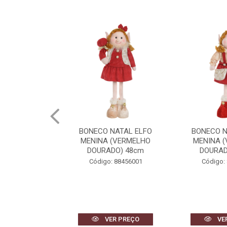
NATAL ELFO
BONECO NATAL ELFO
BONECO N
(VERMELHO
MENINA (VERMELHO
MENINA 
DO) 55cm
DOURADO) 48cm
DOURAD
 88455001
Código: 88456001
Código:
R PREÇO
VER PREÇO
VE