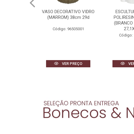
AS METAL COM
VASO DECORATIVO VIDRO
ESCULTU
 2 (DOURADO)
(MARROM) 38cm 29d
POLIRESI
2X1,5cm
(BRANCO
27,1X
Código: 96505001
 97046001
Código:
R PREÇO
VER PREÇO
VE