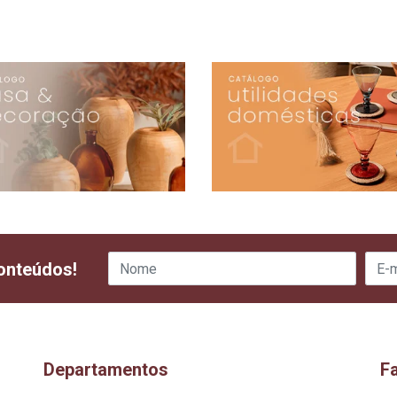
onteúdos!
Departamentos
F