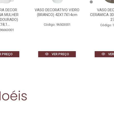
RA DECOR
VASO DECORATIVO VIDRO
VASO DE
NA MULHER
(BRANCO) 42X17X14cm
CERAMICA 3D
 DOURADO)
2
18,1...
Código: 96503001
Código: 
 96663001
R PREÇO
VER PREÇO
VER