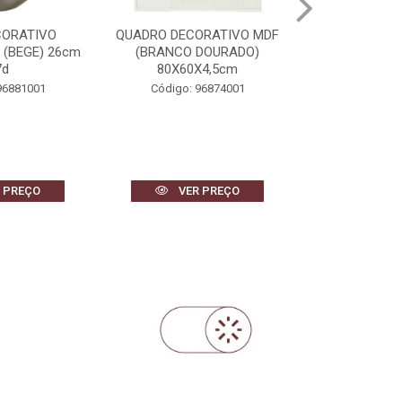
CORATIVO
QUADRO DECORATIVO MDF
CACHEPOT D
 (BEGE) 26cm
(BRANCO DOURADO)
CIMENTO FOL
7d
80X60X4,5cm
23,5c
96881001
Código: 96874001
Código: 
 PREÇO
VER PREÇO
VER