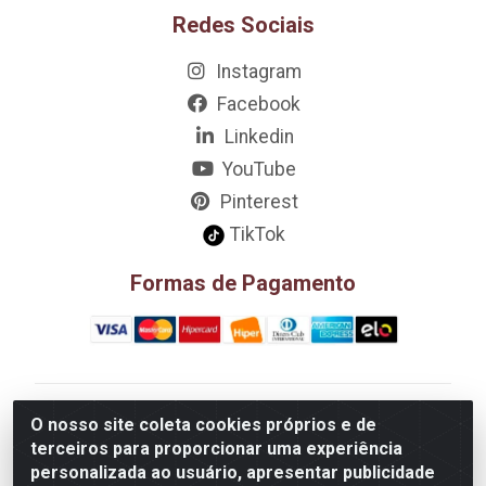
Redes Sociais
Instagram
Facebook
Linkedin
YouTube
Pinterest
TikTok
Formas de Pagamento
D&A Decoração e Ambientação LTDA - Rua Riachão,
O nosso site coleta cookies próprios e de
807 – 3A, 4A, 5A, 12A, 14A - Muribeca, Jaboatão dos
terceiros para proporcionar uma experiência
Guararapes/PE - CEP 54.355-057 - CNPJ
personalizada ao usuário, apresentar publicidade
08.749.430/0002-01