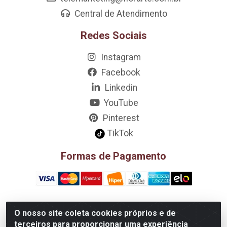
Central de Atendimento
Redes Sociais
Instagram
Facebook
Linkedin
YouTube
Pinterest
TikTok
Formas de Pagamento
O nosso site coleta cookies próprios e de
D&A Decoração e Ambientação LTDA - Rua Riachão, 807 –
terceiros para proporcionar uma experiência