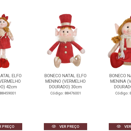
ATAL ELFO
BONECO NATAL ELFO
BONECO NATA
(VERMELHO
MENINA (VERMELHO
(VERMELHO
O) 30cm
DOURADO) 24cm
38
 88476001
Código: 88477001
Código: 
R PREÇO
VER PREÇO
VER