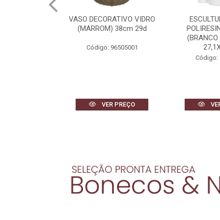
RATIVO VIDRO
ESCULTURA DECOR
VASO DECOR
) 38cm 29d
POLIRESINA MULHER
(BRANCO) 
(BRANCO DOURADO)
27,1X18,1...
 96505001
Código:
Código: 96663001
R PREÇO
VER PREÇO
VE