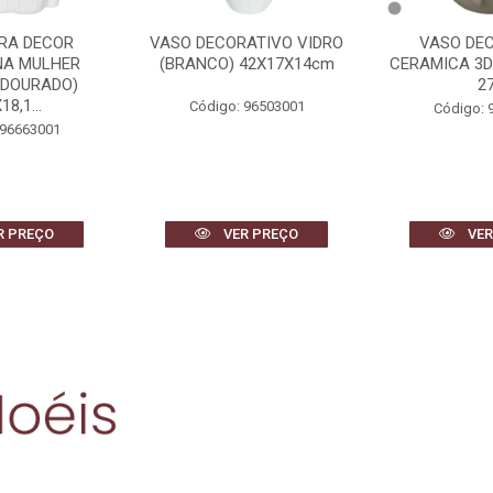
ATIVO VIDRO
VASO DECORATIVO
QUADRO DEC
42X17X14cm
CERAMICA 3D (BEGE) 26cm
(BRANCO 
27d
80X60
 96503001
Código: 96881001
Código: 
R PREÇO
VER PREÇO
VER