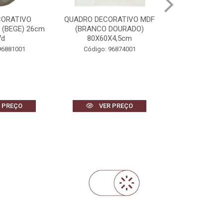
ORATIVO MDF
CACHEPOT DECORATVIO
BANDEJA DEC
DOURADO)
CIMENTO FOLHAS (BEGE)
REVESTIMENT
X4,5cm
23,5cm 26d
DOURADO) 
96874001
Código: 97024001
Código: 
 PREÇO
VER PREÇO
VER