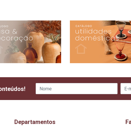
onteúdos!
Departamentos
F