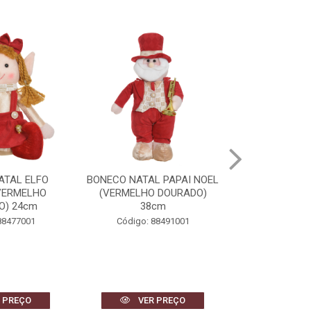
L PAPAI NOEL
BONECO DE NEVE NATAL
BONECA DE 
 DOURADO)
(VERMELHO DOURADO)
(VERMELHO
cm
40cm
34
88491001
Código: 88493001
Código: 
 PREÇO
VER PREÇO
VER