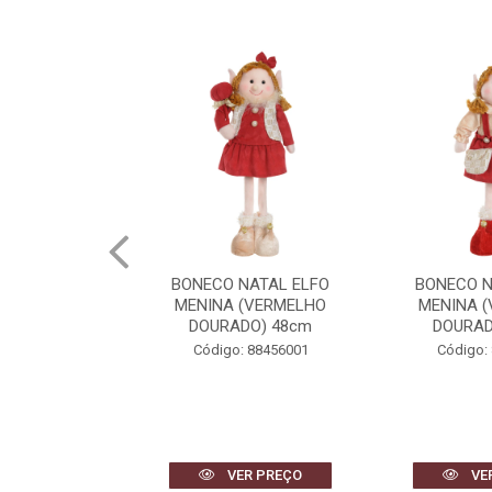
NATAL ELFO
BONECO NATAL ELFO
BONECO N
(VERMELHO
MENINA (VERMELHO
MENINO 
DO) 48cm
DOURADO) 42cm
DOURAD
 88456001
Código: 88459001
Código:
R PREÇO
VER PREÇO
VE