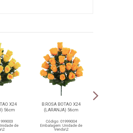
TAO X24
B.ROSA BOTAO X24
B.ROSA BOTA
) 56cm
(LARANJA) 56cm
(VERMELHO)
1999003
Código: 01999004
Código: 0199
Unidade de
Embalagem: Unidade de
Embalagem: Uni
a\2
Venda\2
Venda\2