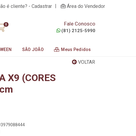
|
ão é cliente? - Cadastrar
Área do Vendedor
Fale Conosco
0
(81) 2125-5990
OWEEN
SÃO JOÃO
Meus Pedidos
VOLTAR
IA X9 (CORES
4cm
893979088444
1