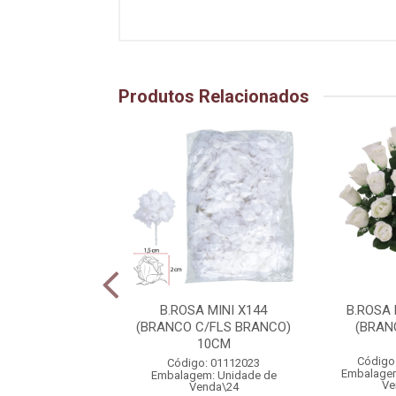
Produtos Relacionados
SA BOTAO X24
B.ROSA MINI X144
B.ROSA
MELHO) 56cm
(BRANCO C/FLS BRANCO)
(BRAN
10CM
igo: 01999005
Código
Código: 01112023
gem: Unidade de
Embalagem
Embalagem: Unidade de
Venda\2
Ve
Venda\24