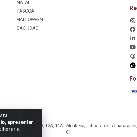
NATAL
Re
PÁSCOA
HALLOWEEN
SÃO JOÃO
Fo
para
io, apresentar
hão, 807 – 3A, 4A, 5A, 12A, 14A - Muribeca, Jaboatão dos Guararapes
elhorar a
01