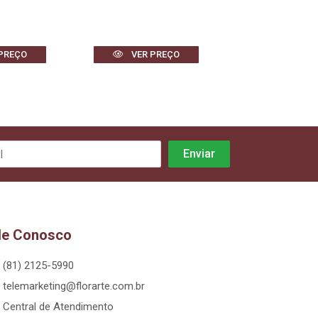
PREÇO
VER PREÇO
VER PR
le Conosco
(81) 2125-5990
telemarketing@florarte.com.br
Central de Atendimento