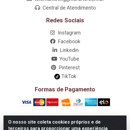
Central de Atendimento
Redes Sociais
Instagram
Facebook
Linkedin
YouTube
Pinterest
TikTok
Formas de Pagamento
O nosso site coleta cookies próprios e de
D&A Decoração e Ambientação LTDA - Rua Riachão, 807 –
terceiros para proporcionar uma experiência