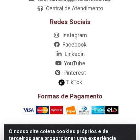
Central de Atendimento
Redes Sociais
Instagram
Facebook
Linkedin
YouTube
Pinterest
TikTok
Formas de Pagamento
O nosso site coleta cookies próprios e de
D&A Decoração e Ambientação LTDA - Rua Riachão, 807 –
terceiros para proporcionar uma experiência