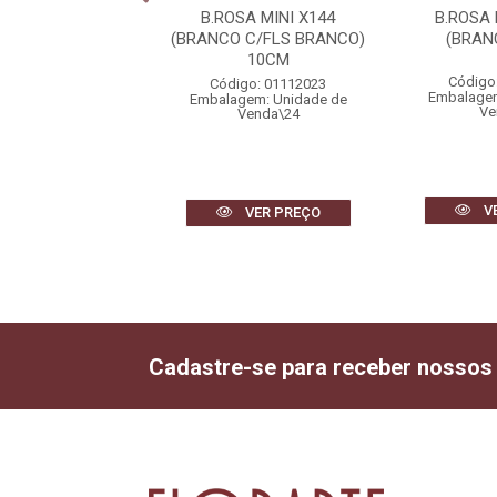
SA BOTAO X24
B.ROSA MINI X144
B.ROSA
MELHO) 56cm
(BRANCO C/FLS BRANCO)
(BRAN
10CM
igo: 01999005
Código
Código: 01112023
gem: Unidade de
Embalagem
Embalagem: Unidade de
Venda\2
Ve
Venda\24
VER PREÇO
V
VER PREÇO
Cadastre-se para receber nossos