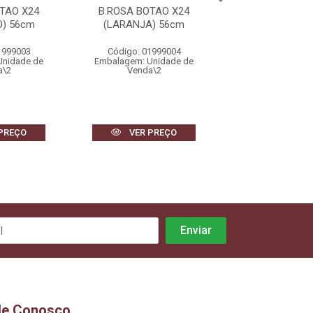
TAO X24
B.ROSA BOTAO X24
B.ROSA BOTA
) 56cm
(LARANJA) 56cm
(VERMELHO)
1999003
Código: 01999004
Código: 0199
Unidade de
Embalagem: Unidade de
Embalagem: Uni
a\2
Venda\2
Venda\2
PREÇO
VER PREÇO
VER PR
le Conosco