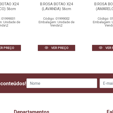
 BOTAO X24
B.ROSA BOTAO X24
B.ROSA BO
CO) 56cm
(LAVANDA) 56cm
(AMARELO
: 01999001
Código: 01999002
Código: 0
: Unidade de
Embalagem: Unidade de
Embalagem: 
nda\2
Venda\2
Vend
ER PREÇO
VER PREÇO
VER 
 conteúdos!
Departamentos
Fa