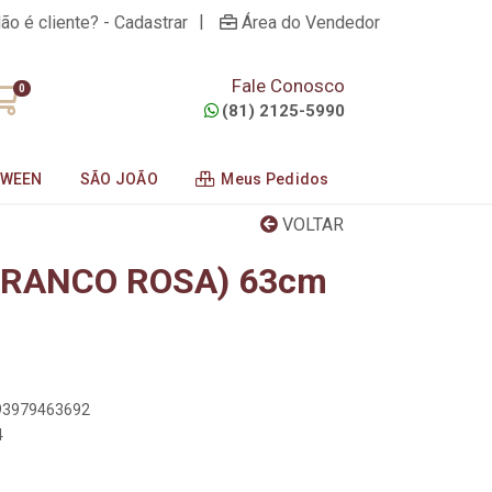
|
ão é cliente? - Cadastrar
Área do Vendedor
Fale Conosco
0
(81) 2125-5990
OWEEN
SÃO JOÃO
Meus Pedidos
VOLTAR
BRANCO ROSA) 63cm
893979463692
4