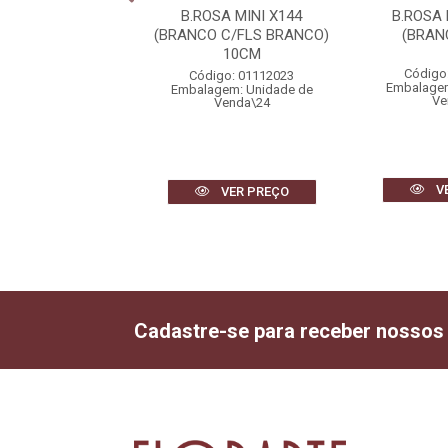
SA BOTAO X24
B.ROSA MINI X144
B.ROSA
MELHO) 56cm
(BRANCO C/FLS BRANCO)
(BRAN
10CM
igo: 01999005
Código
Código: 01112023
gem: Unidade de
Embalagem
Embalagem: Unidade de
Venda\2
Ve
Venda\24
VER PREÇO
V
VER PREÇO
Cadastre-se para receber nossos