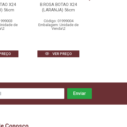
TAO X24
B.ROSA BOTAO X24
B.ROSA BOTA
) 56cm
(LARANJA) 56cm
(VERMELHO)
1999003
Código: 01999004
Código: 0199
Unidade de
Embalagem: Unidade de
Embalagem: Uni
a\2
Venda\2
Venda\2
PREÇO
VER PREÇO
VER PR
le Conosco