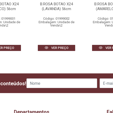
 BOTAO X24
B.ROSA BOTAO X24
B.ROSA BO
CO) 56cm
(LAVANDA) 56cm
(AMARELO
: 01999001
Código: 01999002
Código: 0
: Unidade de
Embalagem: Unidade de
Embalagem: 
nda\2
Venda\2
Vend
ER PREÇO
VER PREÇO
VER 
 conteúdos!
Departamentos
Fa