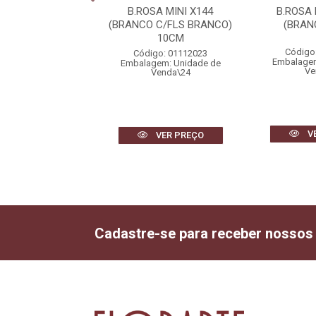
SA BOTAO X24
B.ROSA MINI X144
B.ROSA
MELHO) 56cm
(BRANCO C/FLS BRANCO)
(BRAN
10CM
igo: 01999005
Código
Código: 01112023
gem: Unidade de
Embalagem
Embalagem: Unidade de
Venda\2
Ve
Venda\24
VER PREÇO
V
VER PREÇO
Cadastre-se para receber nossos