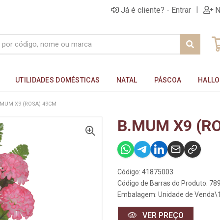
|
Já é cliente? - Entrar
N
UTILIDADES DOMÉSTICAS
NATAL
PÁSCOA
HALL
.MUM X9 (ROSA) 49CM
B.MUM X9 (R
Código: 41875003
Código de Barras do Produto: 7
Embalagem: Unidade de Venda\
VER PREÇO