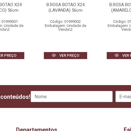
 BOTAO X24
B.ROSA BOTAO X24
B.ROSA BO
CO) 56cm
(LAVANDA) 56cm
(AMARELO
: 01999001
Código: 01999002
Código: 0
: Unidade de
Embalagem: Unidade de
Embalagem: 
nda\2
Venda\2
Vend
ER PREÇO
VER PREÇO
VER 
 conteúdos!
Departamentos
Fa