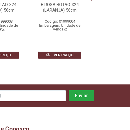
TAO X24
B.ROSA BOTAO X24
B.ROSA BOTA
) 56cm
(LARANJA) 56cm
(VERMELHO)
1999003
Código: 01999004
Código: 0199
Unidade de
Embalagem: Unidade de
Embalagem: Uni
a\2
Venda\2
Venda\2
PREÇO
VER PREÇO
VER PR
le Conosco