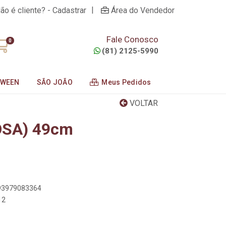
|
ão é cliente? - Cadastrar
Área do Vendedor
Fale Conosco
0
(81) 2125-5990
OWEEN
SÃO JOÃO
Meus Pedidos
VOLTAR
OSA) 49cm
893979083364
12