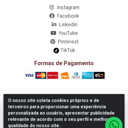
Instagram
Facebook
Linkedin
YouTube
Pinterest
TikTok
Formas de Pagamento
D&A Decoração e Ambientação LTDA - Rua Riachão,
O nosso site coleta cookies próprios e de
807 – 3A, 4A, 5A, 12A, 14A - Muribeca, Jaboatão dos
terceiros para proporcionar uma experiência
Guararapes/PE - CEP 54.355-057 - CNPJ
personalizada ao usuário, apresentar publicidade
08.749.430/0002-01
relevante de acordo com o seu perfil e melhorar a
qualidade do nosso site.