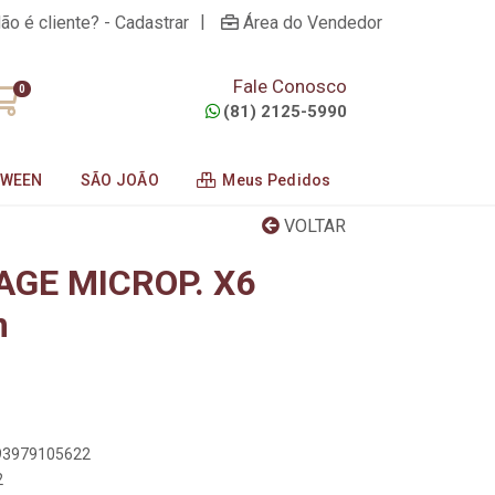
|
ão é cliente? - Cadastrar
Área do Vendedor
Fale Conosco
0
(81) 2125-5990
OWEEN
SÃO JOÃO
Meus Pedidos
VOLTAR
AGE MICROP. X6
m
893979105622
2