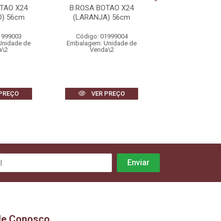
TAO X24
B.ROSA BOTAO X24
B.ROSA BOTA
) 56cm
(LARANJA) 56cm
(VERMELHO)
1999003
Código: 01999004
Código: 0199
Unidade de
Embalagem: Unidade de
Embalagem: Uni
a\2
Venda\2
Venda\2
PREÇO
VER PREÇO
VER PR
le Conosco