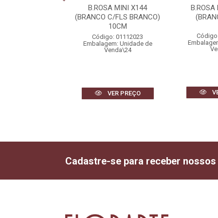
SA BOTAO X24
B.ROSA MINI X144
B.ROSA
MELHO) 56cm
(BRANCO C/FLS BRANCO)
(BRAN
10CM
igo: 01999005
Código
Código: 01112023
gem: Unidade de
Embalagem
Embalagem: Unidade de
Venda\2
Ve
Venda\24
VER PREÇO
V
VER PREÇO
Cadastre-se para receber nossos