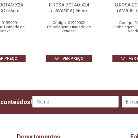
 BOTAO X24
B.ROSA BOTAO X24
B.ROSA BO
CO) 56cm
(LAVANDA) 56cm
(AMARELO
: 01999001
Código: 01999002
Código: 0
: Unidade de
Embalagem: Unidade de
Embalagem: 
nda\2
Venda\2
Vend
ER PREÇO
VER PREÇO
VER 
 conteúdos!
Departamentos
Fa