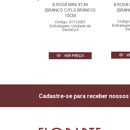
SA BOTAO X24
B.ROSA MINI X144
B.ROSA
MELHO) 56cm
(BRANCO C/FLS BRANCO)
(BRAN
10CM
igo: 01999005
Código
Código: 01112023
gem: Unidade de
Embalagem
Embalagem: Unidade de
Venda\2
Ve
Venda\24
VER PREÇO
V
VER PREÇO
Cadastre-se para receber nossos