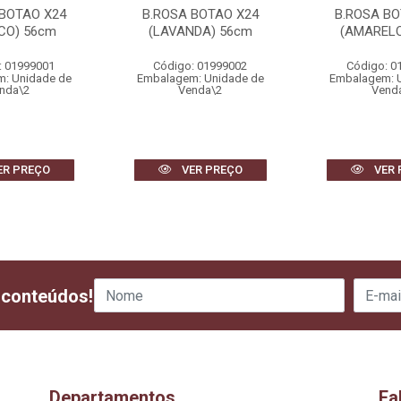
 BOTAO X24
B.ROSA BOTAO X24
B.ROSA BO
CO) 56cm
(LAVANDA) 56cm
(AMARELO
: 01999001
Código: 01999002
Código: 0
: Unidade de
Embalagem: Unidade de
Embalagem: 
nda\2
Venda\2
Vend
ER PREÇO
VER PREÇO
VER 
 conteúdos!
Departamentos
Fa