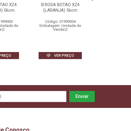
TAO X24
B.ROSA BOTAO X24
B.ROSA BOTA
) 56cm
(LARANJA) 56cm
(VERMELHO)
1999003
Código: 01999004
Código: 0199
Unidade de
Embalagem: Unidade de
Embalagem: Uni
a\2
Venda\2
Venda\2
PREÇO
VER PREÇO
VER PR
le Conosco