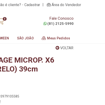
|
ão é cliente? - Cadastrar
Área do Vendedor
Fale Conosco
0
(81) 2125-5990
OWEEN
SÃO JOÃO
Meus Pedidos
VOLTAR
AGE MICROP. X6
ELO) 39cm
893979105585
2