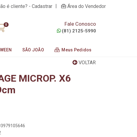
|
ão é cliente? - Cadastrar
Área do Vendedor
Fale Conosco
0
(81) 2125-5990
OWEEN
SÃO JOÃO
Meus Pedidos
VOLTAR
AGE MICROP. X6
9cm
893979105646
2