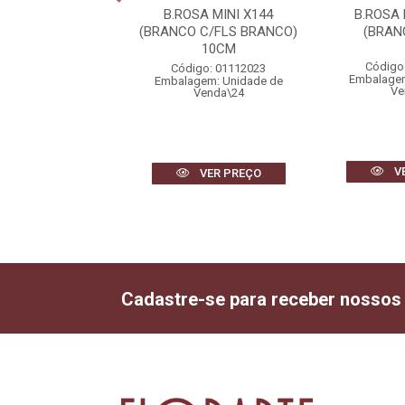
SA BOTAO X24
B.ROSA MINI X144
B.ROSA
MELHO) 56cm
(BRANCO C/FLS BRANCO)
(BRAN
10CM
igo: 01999005
Código
Código: 01112023
gem: Unidade de
Embalagem
Embalagem: Unidade de
Venda\2
Ve
Venda\24
VER PREÇO
V
VER PREÇO
Cadastre-se para receber nossos