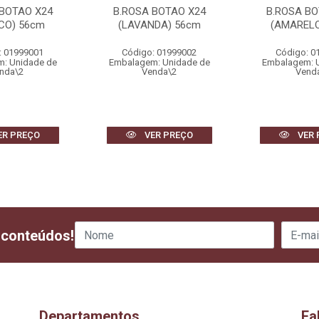
 BOTAO X24
B.ROSA BOTAO X24
B.ROSA BO
CO) 56cm
(LAVANDA) 56cm
(AMARELO
: 01999001
Código: 01999002
Código: 0
: Unidade de
Embalagem: Unidade de
Embalagem: 
nda\2
Venda\2
Vend
ER PREÇO
VER PREÇO
VER 
 conteúdos!
Departamentos
Fa