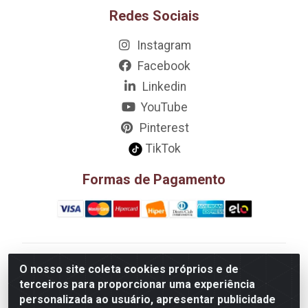
Redes Sociais
Instagram
Facebook
Linkedin
YouTube
Pinterest
TikTok
Formas de Pagamento
D&A Decoração e Ambientação LTDA - Rua Riachão,
O nosso site coleta cookies próprios e de
807 – 3A, 4A, 5A, 12A, 14A - Muribeca, Jaboatão dos
terceiros para proporcionar uma experiência
Guararapes/PE - CEP 54.355-057 - CNPJ
personalizada ao usuário, apresentar publicidade
08.749.430/0002-01