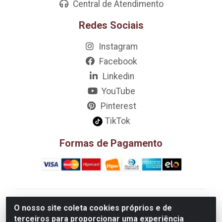
Central de Atendimento
Redes Sociais
Instagram
Facebook
Linkedin
YouTube
Pinterest
TikTok
Formas de Pagamento
D&A Decoração e Ambientação LTDA - Rua Riachão,
O nosso site coleta cookies próprios e de
807 – 3A, 4A, 5A, 12A, 14A - Muribeca, Jaboatão dos
terceiros para proporcionar uma experiência