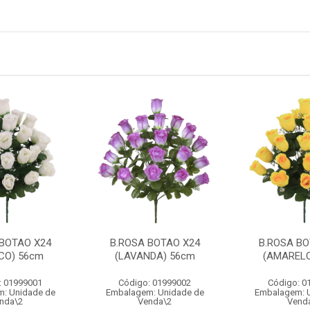
 BOTAO X24
B.ROSA BOTAO X24
B.ROSA BO
CO) 56cm
(LAVANDA) 56cm
(AMARELO
: 01999001
Código: 01999002
Código: 0
: Unidade de
Embalagem: Unidade de
Embalagem: 
nda\2
Venda\2
Vend