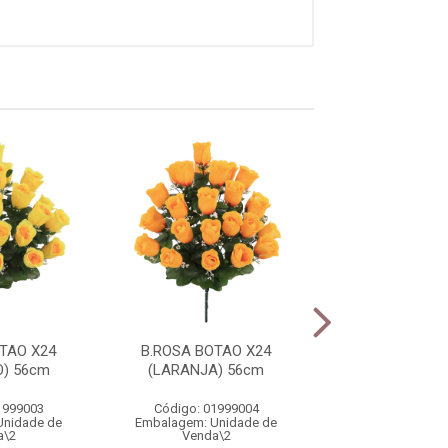
TAO X24
B.ROSA BOTAO X24
B.ROSA BOTA
) 56cm
(LARANJA) 56cm
(VERMELHO)
1999003
Código: 01999004
Código: 0199
Unidade de
Embalagem: Unidade de
Embalagem: Uni
a\2
Venda\2
Venda\2