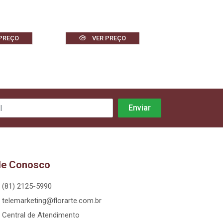
PREÇO
VER PREÇO
VER PR
le Conosco
(81) 2125-5990
telemarketing@florarte.com.br
Central de Atendimento