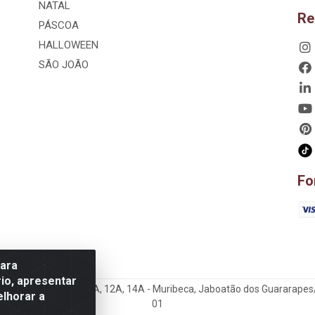
NATAL
Re
PÁSCOA
HALLOWEEN
SÃO JOÃO
Fo
para
io, apresentar
hão, 807 – 3A, 4A, 5A, 12A, 14A - Muribeca, Jaboatão dos Guararapes
elhorar a
01