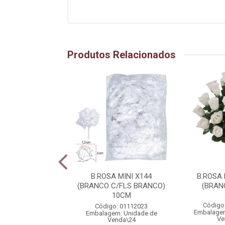
Produtos Relacionados
SA BOTAO X24
B.ROSA MINI X144
B.ROSA
MELHO) 56cm
(BRANCO C/FLS BRANCO)
(BRAN
10CM
igo: 01999005
Código
Código: 01112023
gem: Unidade de
Embalagem
Embalagem: Unidade de
Venda\2
Ve
Venda\24