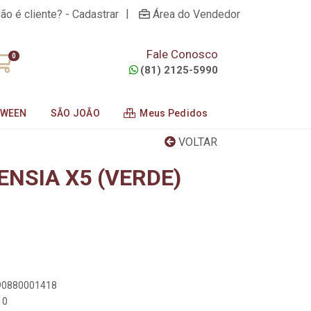
|
ão é cliente? - Cadastrar
Área do Vendedor
Fale Conosco
0
(81) 2125-5990
OWEEN
SÃO JOÃO
Meus Pedidos
VOLTAR
NSIA X5 (VERDE)
890880001418
10