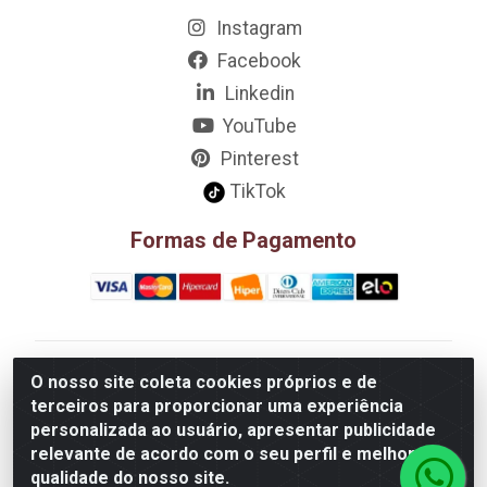
Instagram
Facebook
Linkedin
YouTube
Pinterest
TikTok
Formas de Pagamento
D&A Decoração e Ambientação LTDA - Rua Riachão,
O nosso site coleta cookies próprios e de
807 – 3A, 4A, 5A, 12A, 14A - Muribeca, Jaboatão dos
terceiros para proporcionar uma experiência
Guararapes/PE - CEP 54.355-057 - CNPJ
personalizada ao usuário, apresentar publicidade
08.749.430/0002-01
relevante de acordo com o seu perfil e melhorar a
qualidade do nosso site.