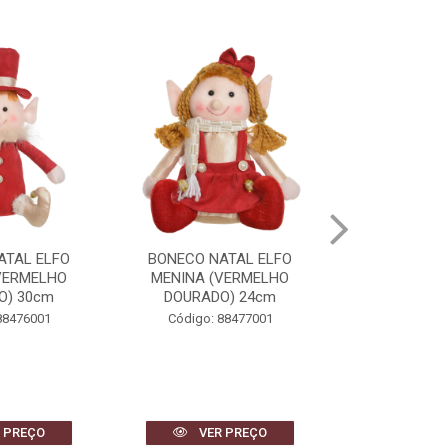
ATAL ELFO
BONECO NATAL PAPAI NOEL
BONECO DE 
VERMELHO
(VERMELHO DOURADO)
(VERMELHO
O) 24cm
38cm
40
88477001
Código: 88491001
Código: 
 PREÇO
VER PREÇO
VER