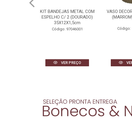
AS METAL COM
VASO DECORATIVO VIDRO
ESCULTU
 2 (DOURADO)
(MARROM) 38cm 29d
POLIRESI
2X1,5cm
(BRANCO
27,1X
Código: 96505001
 97046001
Código:
R PREÇO
VER PREÇO
VE