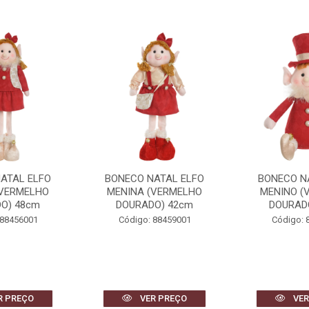
ATAL ELFO
BONECO NATAL ELFO
BONECO N
(VERMELHO
MENINO (VERMELHO
MENINA (
O) 42cm
DOURADO) 30cm
DOURAD
 88459001
Código: 88476001
Código: 
R PREÇO
VER PREÇO
VER