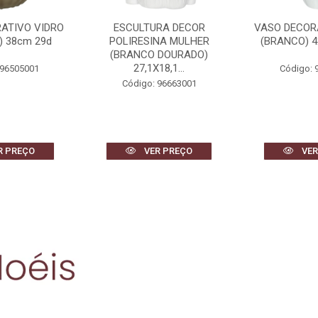
RA DECOR
VASO DECORATIVO VIDRO
VASO DE
NA MULHER
(BRANCO) 42X17X14cm
CERAMICA 3D
 DOURADO)
2
18,1...
Código: 96503001
Código: 
 96663001
R PREÇO
VER PREÇO
VER