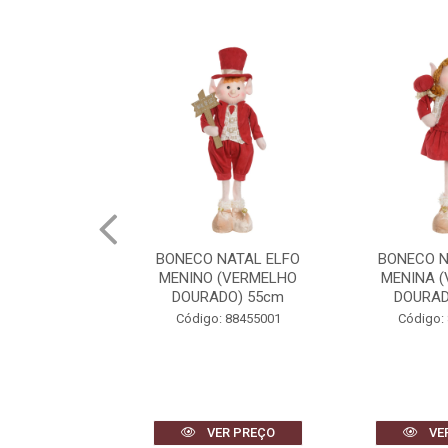
NATAL ELFO
BONECO NATAL ELFO
BONECO N
(VERMELHO
MENINA (VERMELHO
MENINA 
DO) 55cm
DOURADO) 48cm
DOURAD
 88455001
Código: 88456001
Código:
R PREÇO
VER PREÇO
VE