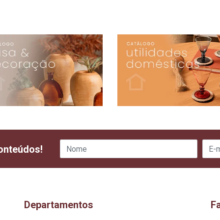
onteúdos!
Departamentos
F