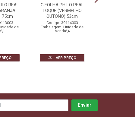
ILO REAL
C.FOLHA PHILO REAL
C.FOLHA COST
ARANJA
TOQUE (VERMELHO
ADAO REAL 
 75cm
OUTONO) 53cm
(VERMELHO O
1,02m
9113003
Código: 39114003
Unidade de
Embalagem: Unidade de
Código: 3911
a\1
Venda\4
Embalagem: Uni
Venda\1
PREÇO
VER PREÇO
VER PR