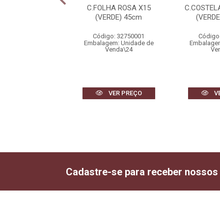
HA COSTELA DE
C.FOLHA ROSA X15
C.COSTEL
 REAL TOQUE
(VERDE) 45cm
(VERDE
ELHO OUTONO)
1,02m
Código: 32750001
Código
Embalagem: Unidade de
Embalagem
igo: 39116002
Venda\24
Ve
gem: Unidade de
Venda\1
VER PREÇO
V
VER PREÇO
Cadastre-se para receber nossos