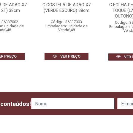
A DE ADAO X7
C.COSTELA DE ADAO X7
C.FOLHA PH
 2T) 38cm
(VERDE ESCURO) 38cm
TOQUE (L
OUTONO)
: 36337002
Código: 36337003
Código: 3
: Unidade de
Embalagem: Unidade de
Embalagem: 
nda\48
Venda\48
Vend
ER PREÇO
VER PREÇO
VER 
 conteúdos!