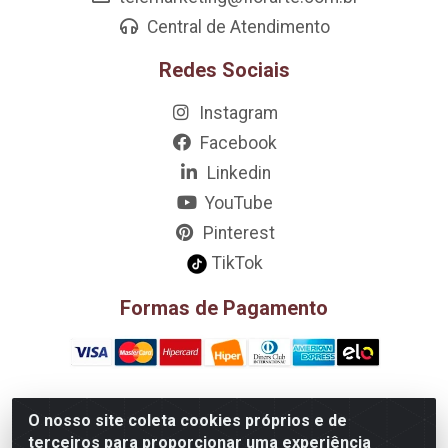
Central de Atendimento
Redes Sociais
Instagram
Facebook
Linkedin
YouTube
Pinterest
TikTok
Formas de Pagamento
O nosso site coleta cookies próprios e de
D&A Decoração e Ambientação LTDA - Rua Riachão, 807 –
terceiros para proporcionar uma experiência