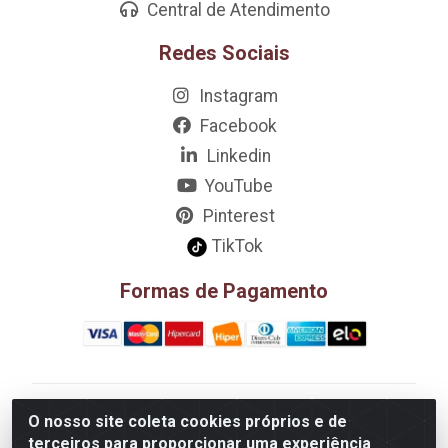
Central de Atendimento
Redes Sociais
Instagram
Facebook
Linkedin
YouTube
Pinterest
TikTok
Formas de Pagamento
D&A Decoração e Ambientação LTDA - Rua Riachão,
O nosso site coleta cookies próprios e de
807 – 3A, 4A, 5A, 12A, 14A - Muribeca, Jaboatão dos
terceiros para proporcionar uma experiência