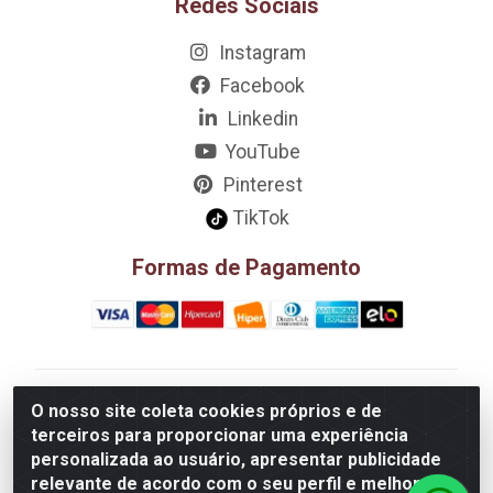
Redes Sociais
Instagram
Facebook
Linkedin
YouTube
Pinterest
TikTok
Formas de Pagamento
D&A Decoração e Ambientação LTDA - Rua Riachão,
O nosso site coleta cookies próprios e de
807 – 3A, 4A, 5A, 12A, 14A - Muribeca, Jaboatão dos
terceiros para proporcionar uma experiência
Guararapes/PE - CEP 54.355-057 - CNPJ
personalizada ao usuário, apresentar publicidade
08.749.430/0002-01
relevante de acordo com o seu perfil e melhorar a