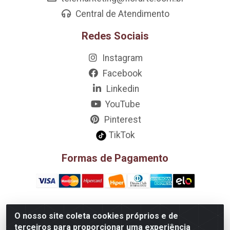
Central de Atendimento
Redes Sociais
Instagram
Facebook
Linkedin
YouTube
Pinterest
TikTok
Formas de Pagamento
O nosso site coleta cookies próprios e de
D&A Decoração e Ambientação LTDA - Rua Riachão, 807 –
terceiros para proporcionar uma experiência